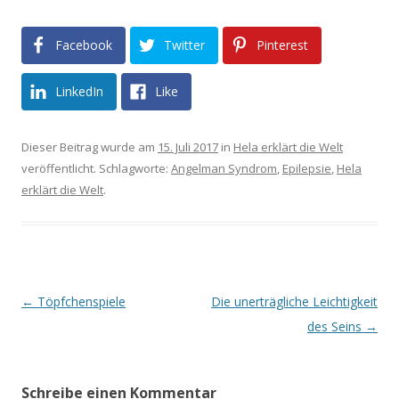
Facebook
Twitter
Pinterest
LinkedIn
Like
Dieser Beitrag wurde am
15. Juli 2017
in
Hela erklärt die Welt
veröffentlicht. Schlagworte:
Angelman Syndrom
,
Epilepsie
,
Hela
erklärt die Welt
.
Beitrags-
←
Töpfchenspiele
Die unerträgliche Leichtigkeit
Navigation
des Seins
→
Schreibe einen Kommentar