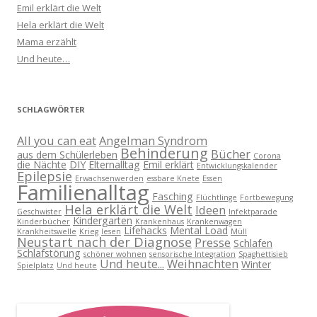
Emil erklärt die Welt
Hela erklärt die Welt
Mama erzählt
Und heute…
SCHLAGWÖRTER
All you can eat
Angelman Syndrom
Behinderung
Bücher
aus dem Schülerleben
Corona
die Nächte
DIY
Elternalltag
Emil erklärt
Entwicklungskalender
Epilepsie
Erwachsenwerden
essbare Knete
Essen
Familienalltag
Fasching
Flüchtlinge
Fortbewegung
Hela erklärt die Welt
Ideen
Geschwister
Infektparade
Kindergarten
Kinderbücher
Krankenhaus
Krankenwagen
Lifehacks
Mental Load
Krankheitswelle
Krieg
lesen
Müll
Neustart nach der Diagnose
Presse
Schlafen
Schlafstörung
schöner wohnen
sensorische Integration
Spaghettisieb
Und heute...
Weihnachten
Winter
Spielplatz
Und heute