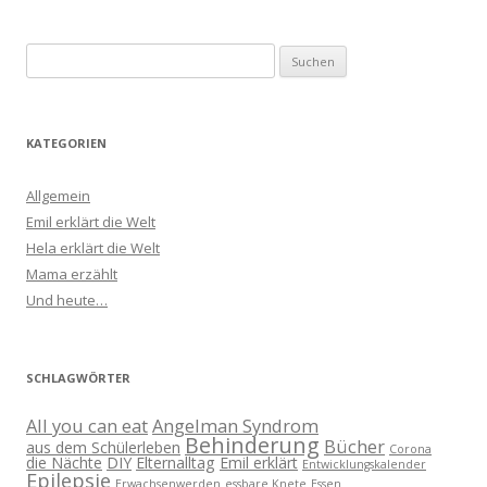
Suchen
nach:
KATEGORIEN
Allgemein
Emil erklärt die Welt
Hela erklärt die Welt
Mama erzählt
Und heute…
SCHLAGWÖRTER
All you can eat
Angelman Syndrom
Behinderung
Bücher
aus dem Schülerleben
Corona
die Nächte
DIY
Elternalltag
Emil erklärt
Entwicklungskalender
Epilepsie
Erwachsenwerden
essbare Knete
Essen