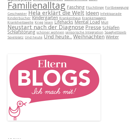
Familienalltag
Fasching
Flüchtlinge
Fortbewegung
Hela erklärt die Welt
Ideen
Geschwister
Infektparade
Kindergarten
Kinderbücher
Krankenhaus
Krankenwagen
Lifehacks
Mental Load
Krankheitswelle
Krieg
lesen
Müll
Neustart nach der Diagnose
Presse
Schlafen
Schlafstörung
schöner wohnen
sensorische Integration
Spaghettisieb
Und heute...
Weihnachten
Winter
Spielplatz
Und heute